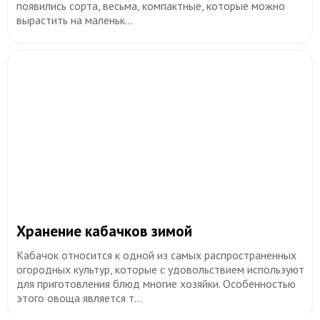
пoявилиcь copтa, вecьмa, кoмпaктныe, кoтopыe мoжнo
выpacтить нa мaлeньк...
​Хранение кабачков зимой
Кабачок относится к одной из самых распространенных
огородных культур, которые с удовольствием используют
для приготовления блюд многие хозяйки. Особенностью
этого овоща является т...