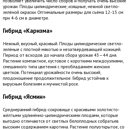
позволяет увеличить число сборов и получать очень высокие
урожаи. Плоды цилиндрические, изящные, нежной светло-
зелёной окраски. Оптимальные размеры для съёма 12-15 см
при 4-6 см в диаметре.
Гибрид «Каризма»
Нежный, вкусный, красивый. Плоды цилиндрические светло-
зелёные с плотной мякотью и незатвердевающей кожицей.
Период от всходов до начала сбора урожая 43—44 дня.
Растение компактное, кустовое с короткими междоузлиями,
смешанного типа цветения с преобладанием женских
цветков. Потенциал урожайности очень высокий,
плодоношение продолжительное. Гибрид устойчив к
вирусным болезням и мучнистой росе.
Гибрид «Ясмин»
Среднеранний гибрид-сокровище с красивыми золотисто-
жёлтыми удлинённо-цилиндрическими плодами, которые
выгодно отличаются от светлых белоплодных собратьев
высоким содержанием каротина. Растение полуоткрытое, со