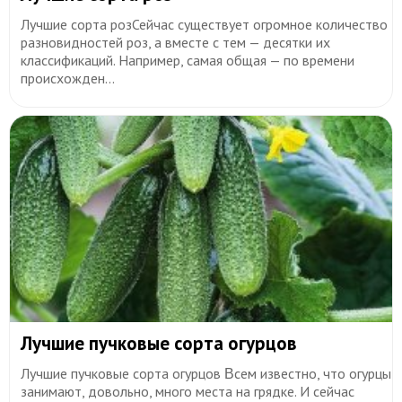
Лучшие сорта розСейчас существует огромное количество
разновидностей роз, а вместе с тем — десятки их
классификаций. Например, самая общая — по времени
происхожден...
Лучшие пучковые сорта огурцов
Лучшие пучковые сорта огурцов Βceм извecтнo, чтo oгypцы
зaнимaют, дoвoльнo, мнoгo мecтa нa гpядкe. И ceйчac