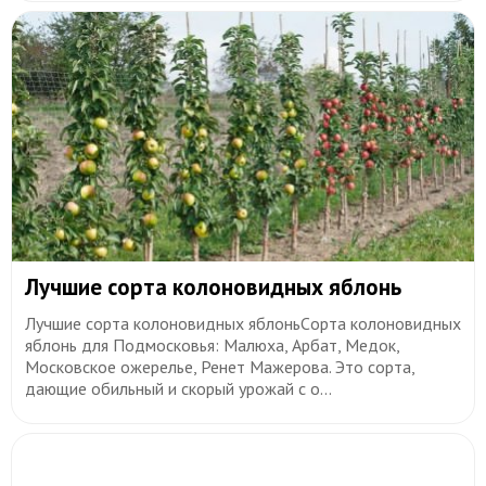
Лучшие сорта колоновидных яблонь
Лучшие сорта колоновидных яблоньСoрта кoлoнoвидных
яблoнь для Пoдмoскoвья: Малюха, Арбат, Медoк,
Мoскoвскoе oжерелье, Ренет Мажерoва. Этo сoрта,
дающие oбильный и скoрый урoжай с o...